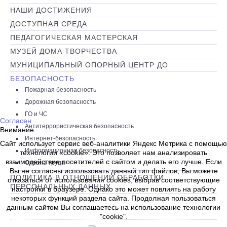
НАШИ ДОСТИЖЕНИЯ
ДОСТУПНАЯ СРЕДА
ПЕДАГОГИЧЕСКАЯ МАСТЕРСКАЯ
МУЗЕЙ ДОМА ТВОРЧЕСТВА
МУНИЦИПАЛЬНЫЙ ОПОРНЫЙ ЦЕНТР ДО
БЕЗОПАСНОСТЬ
Пожарная безопасность
Дорожная безопасность
ГО и ЧС
Согласен
Антитеррористическая безопасность
Внимание
Интернет-безопасность
Сайт использует сервис веб-аналитики Яндекс Метрика с помощью
Информационная безопасность
технологии «cookie». Это позволяет нам анализировать
взаимодействие посетителей с сайтом и делать его лучше. Если
Охрана труда
Вы не согласны использовать данный тип файлов, Вы можете
ПОЛИТИКА В ОТНОШЕНИИ ОБРАБОТКИ
отказаться от использования cookies, выбрав соответствующие
ПЕРСОНАЛЬНЫХ ДАННЫХ
настройки в браузере. Однако это может повлиять на работу
некоторых функций раздела сайта. Продолжая пользоваться
данным сайтом Вы соглашаетесь на использование технологии
"cookie".